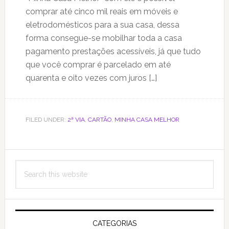
comprar até cinco mil reais em móveis e
eletrodomésticos para a sua casa, dessa
forma consegue-se mobilhar toda a casa
pagamento prestações acessíveis, já que tudo
que você comprar é parcelado em até
quarenta e oito vezes com juros […]
FILED UNDER:
2ª VIA
,
CARTÃO
,
MINHA CASA MELHOR
Primary
Search
Sidebar
this
website
CATEGORIAS