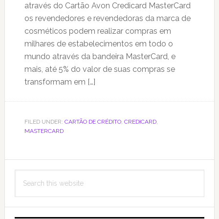
através do Cartão Avon Credicard MasterCard
os revendedores e revendedoras da marca de
cosméticos podem realizar compras em
milhares de estabelecimentos em todo o
mundo através da bandeira MasterCard, e
mais, até 5% do valor de suas compras se
transformam em […]
FILED UNDER:
CARTÃO DE CRÉDITO
,
CREDICARD
,
MASTERCARD
Primary
Search
Sidebar
this
website