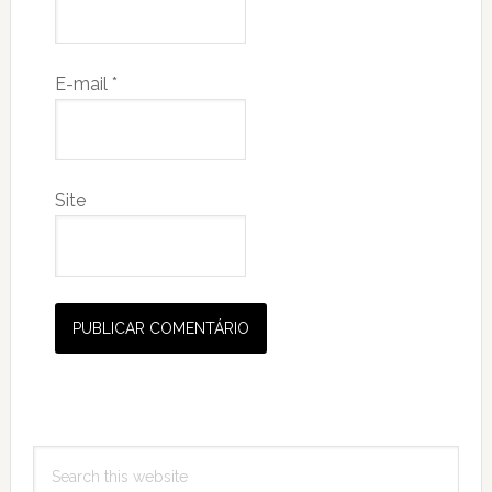
E-mail
*
Site
Primary
Search
Sidebar
this