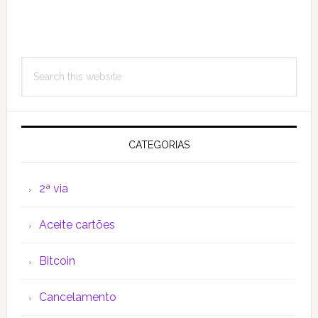
Primary
Search
Sidebar
this
website
CATEGORIAS
2ª via
Aceite cartões
Bitcoin
Cancelamento