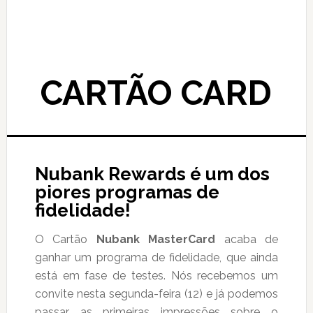
CARTÃO CARD
Nubank Rewards é um dos
piores programas de
fidelidade!
O Cartão
Nubank MasterCard
acaba de
ganhar um programa de fidelidade, que ainda
está em fase de testes. Nós recebemos um
convite nesta segunda-feira (12) e já podemos
passar as primeiras impressões sobre o