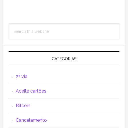
Primary
Search
Sidebar
this
website
CATEGORIAS
2ª via
Aceite cartões
Bitcoin
Cancelamento