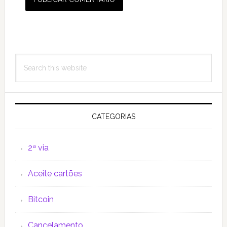
Primary
Search
Sidebar
this
website
CATEGORIAS
2ª via
Aceite cartões
Bitcoin
Cancelamento